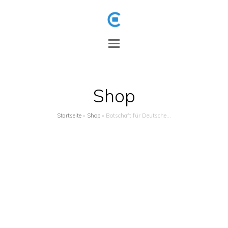
Open
Mobile
Menu
Shop
Startseite
»
Shop
»
Botschaft für Deutsche…