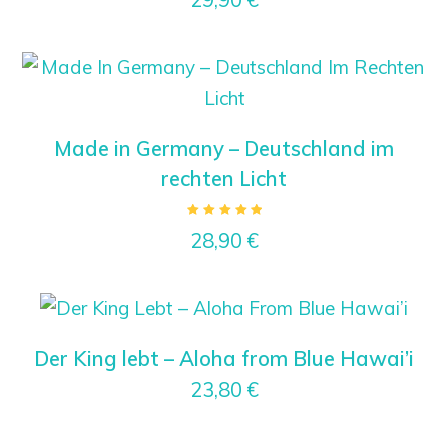
Made in Germany – Deutschland im
rechten Licht
Bewertet
28,90
€
mit
5.00
von 5
Der King lebt – Aloha from Blue Hawai’i
23,80
€