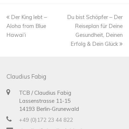
previous
next
Der King lebt –
Du bist Schöpfer – Der
post:
post:
Aloha from Blue
Reiseplan für Deine
Hawai’i
Gesundheit, Deinen
Erfolg & Dein Glück
Claudius Fabig
TCB / Claudius Fabig
Lassenstrasse 11-15
14193 Berlin-Grunewald
+49 (0)172 23 44 822